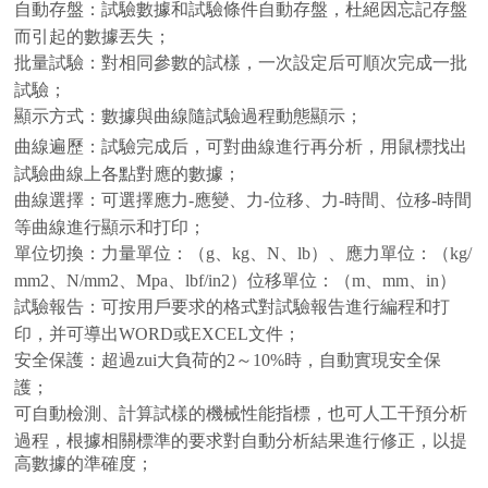
自動存盤：試驗數據和試驗條件自動存盤，杜絕因忘記存盤
而引起的數據丟失；
批量試驗：對相同參數的試樣，一次設定后可順次完成一批
試驗；
顯示方式：數據與曲線隨試驗過程動態顯示；
曲線遍歷：試驗完成后，可對曲線進行再分析，用鼠標找出
試驗曲線上各點對應的數據；
曲線選擇：可選擇應力-應變、力-位移、力-時間、位移-時間
等曲線進行顯示和打印；
單位切換：力量單位：（g、kg、N、lb）、應力單位：（kg/
mm2、N/mm2、Mpa、lbf/in2）位移單位：（m、mm、in）
試驗報告：可按用戶要求的格式對試驗報告進行編程和打
印，并可導出WORD或EXCEL文件；
安全保護：超過zui大負荷的2～10%時，自動實現安全保
護；
可自動檢測、計算試樣的機械性能指標，也可人工干預分析
過程，根據相關標準的要求對自動分析結果進行修正，以提
高數據的準確度；