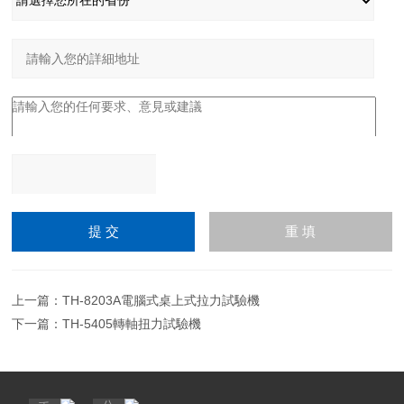
請輸入計算結果（填寫阿
拉伯數字），如：三加四
=7
上一篇：
TH-8203A電腦式桌上式拉力試驗機
下一篇：
TH-5405轉軸扭力試驗機