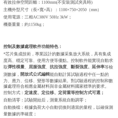
有效拉伸空間距離：1100mm(不安裝測試夾具時)
主機外型尺寸（長×寬×高）：1100×750×2050（mm）
使用電源：三相AC380V 50Hz 3kW；
機臺重量：約1150kg；
控制及數據處理軟件功能特色：
*芯片集成技術，專業設計的數據采集放大系統，具有集成
度高、穩定可靠、使用方便等優點。控制軟件能實現自動求
彈性模量
屈服強度
抗拉強度
斷裂強度、延伸率
取
、
、
、
等檢
開放式公式編輯
測數據，
能自動計算試驗過程中任一點的
力、應力、位移、變形等數據結果。對試驗過程的控制和數
據處理符合相應金屬材料與非金屬材料國家標準的要求。
控制方式：
定速度、定位移、定荷重等控制方式可選；
自動清零：試驗開始后，測量系統自動調零；
自動換檔：根據負荷大小自動切換到適當的量程，以確保測
量數據的準確度；